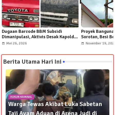
Dugaan Barcode BBM Subsidi
Proyek Banguna
Dimanipulasi, Aktivis Desak Kapolda
Sorotan, Besi B
Evaluasi Kapolres dan Kanit Tipidter
dari RAB: Kekua
Mei 26, 2026
November 19, 202
Luwu Utara
Dipertanyakan
Berita Utama Hari Ini
HUKUM KRIMINAL
Warga Tewas Akibat Luka Sabetan
Taji Ayam Aduan di Arena Judi di